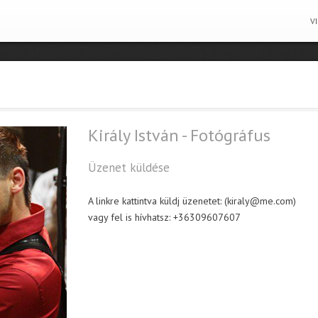
V
Király István - Fotógráfus
Üzenet küldése
A linkre kattintva küldj üzenetet: (kiraly@me.com)
vagy fel is hívhatsz: +36309607607